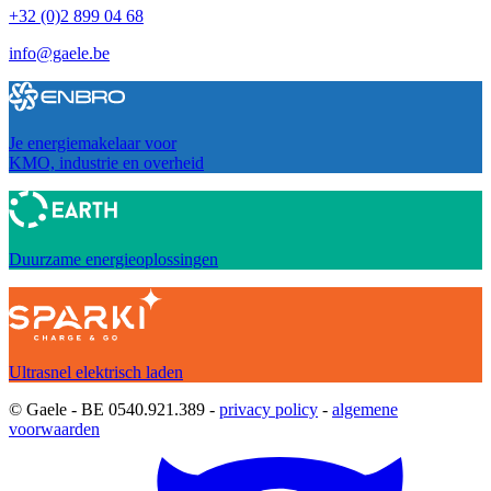
+32 (0)2 899 04 68
info@gaele.be
Je energiemakelaar voor
KMO, industrie en overheid
Duurzame energieoplossingen
Ultrasnel elektrisch laden
© Gaele - BE 0540.921.389 -
privacy policy
-
algemene
voorwaarden