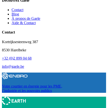
Découvrez Gaele
Contact
Blog
À propos de Gaele
Aide & Contact
Contact
Kortrijksesteenweg 387
8530 Harelbeke
+32 (0)2 899 04 68
info@gaele.be
Votre courtier en énergie pour les PME,
l’industrie et les pouvoirs publics